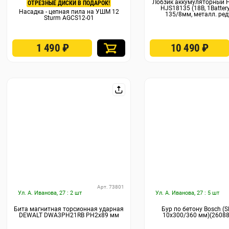
Лобзик аккумуляторный 
ОТРЕЗНЫЕ ДИСКИ В ПОДАРОК!
HJS18135 (18В, 1Batter
Насадка - цепная пила на УШМ 12
135/8мм, металл. ред
Sturm AGCS12-01
1 490
₽
10 490
₽
Арт. 73801
Ул. А. Иванова, 27 : 2 шт
Ул. А. Иванова, 27 : 5 шт
Бита магнитная торсионная ударная
Бур по бетону Bosch (S
DEWALT DWA3PH21RB PH2x89 мм
10x300/360 мм)(2608