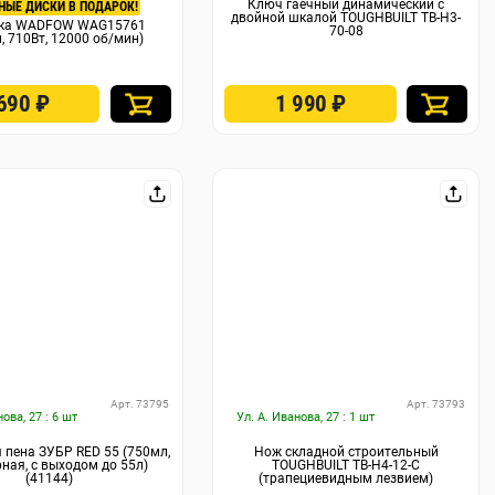
Ключ гаечный динамический с
НЫЕ ДИСКИ В ПОДАРОК!
двойной шкалой TOUGHBUILT TB-H3-
рка WADFOW WAG15761
70-08
, 710Вт, 12000 об/мин)
 690
₽
1 990
₽
Арт. 73795
Арт. 73793
нова, 27 : 6 шт
Ул. А. Иванова, 27 : 1 шт
пена ЗУБР RED 55 (750мл,
Нож складной строительный
ная, с выходом до 55л)
TOUGHBUILT TB-H4-12-C
(41144)
(трапециевидным лезвием)