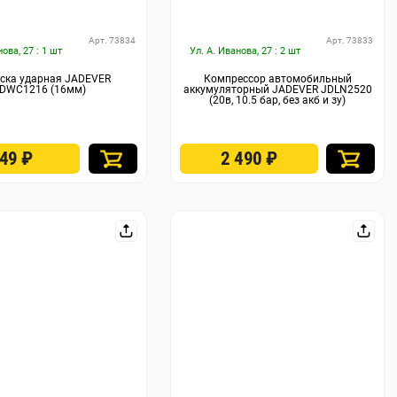
Арт. 73834
Арт. 73833
нова, 27 : 1 шт
Ул. А. Иванова, 27 : 2 шт
ска ударная JADEVER
Компрессор автомобильный
DWC1216 (16мм)
аккумуляторный JADEVER JDLN2520
(20в, 10.5 бар, без акб и зу)
349
₽
2 490
₽