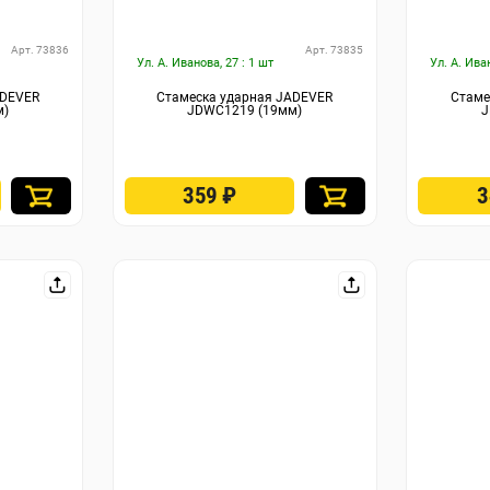
Арт. 73836
Арт. 73835
Ул. А. Иванова, 27 : 1 шт
Ул. А. Ива
ADEVER
Стамеска ударная JADEVER
Стаме
м)
JDWC1219 (19мм)
J
359
₽