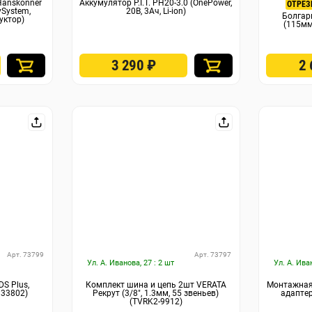
Hanskonner
Аккумулятор P.I.T. PH20-3.0 (OnePower,
ОТРЕЗ
ySystem,
20В, 3Ач, Li-ion)
Болга
уктор)
(115мм
3 290
₽
2
Арт. 73799
Арт. 73797
Ул. А. Иванова, 27 : 2 шт
Ул. А. Ива
DS Plus,
Комплект шина и цепь 2шт VERATA
Монтажная 
833802)
Рекрут (3/8″, 1.3мм, 55 звеньев)
адаптер
(TVRK2-9912)