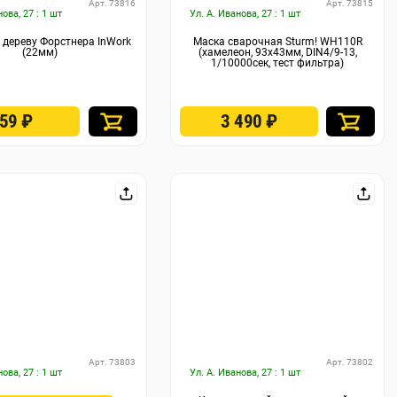
Арт. 73816
Арт. 73815
нова, 27 : 1 шт
Ул. А. Иванова, 27 : 1 шт
 дереву Форстнера InWork
Маска сварочная Sturm! WH110R
(22мм)
(хамелеон, 93x43мм, DIN4/9-13,
1/10000сек, тест фильтра)
259
₽
3 490
₽
Арт. 73803
Арт. 73802
нова, 27 : 1 шт
Ул. А. Иванова, 27 : 1 шт