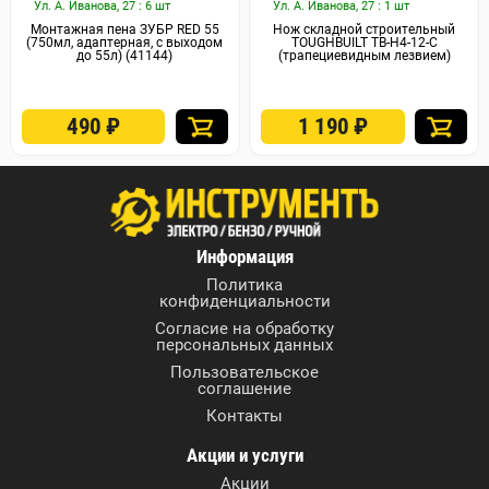
Ул. А. Иванова, 27 : 6 шт
Ул. А. Иванова, 27 : 1 шт
Монтажная пена ЗУБР RED 55
Нож складной строительный
(750мл, адаптерная, с выходом
TOUGHBUILT TB-H4-12-C
до 55л) (41144)
(трапециевидным лезвием)
490
₽
1 190
₽
Арт. 73817
Арт. 73816
Ул. А. Иванова, 27 : 1 шт
Ул. А. Иванова, 27 : 1 шт
Сверло по дереву Форстнера
Сверло по дереву Форстнера
InWork (25мм)
InWork (22мм)