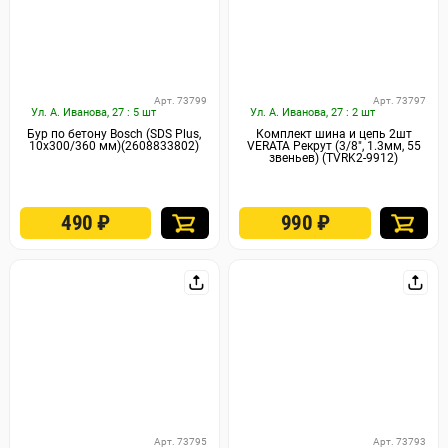
Арт. 73799
Арт. 73797
Ул. А. Иванова, 27 : 5 шт
Ул. А. Иванова, 27 : 2 шт
Бур по бетону Bosch (SDS Plus,
Комплект шина и цепь 2шт
10x300/360 мм)(2608833802)
VERATA Рекрут (3/8″, 1.3мм, 55
звеньев) (TVRK2-9912)
490
₽
990
₽
Арт. 73795
Арт. 73793