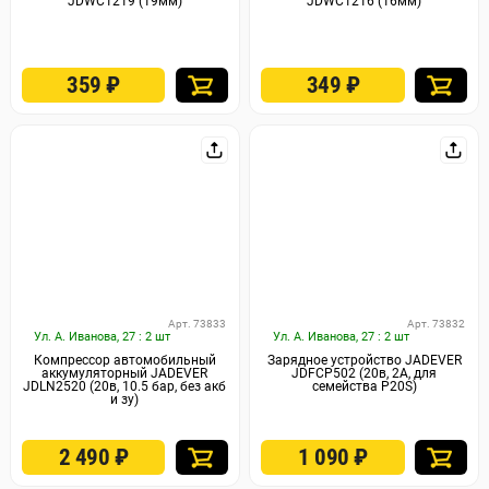
JDWC1219 (19мм)
JDWC1216 (16мм)
359
₽
349
₽
Арт. 73833
Арт. 73832
Ул. А. Иванова, 27 : 2 шт
Ул. А. Иванова, 27 : 2 шт
Компрессор автомобильный
Зарядное устройство JADEVER
аккумуляторный JADEVER
JDFCP502 (20в, 2А, для
JDLN2520 (20в, 10.5 бар, без акб
семейства P20S)
и зу)
2 490
₽
1 090
₽