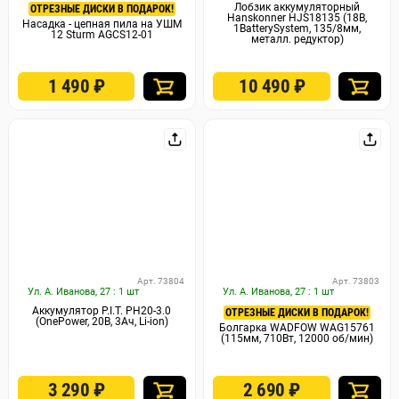
Лобзик аккумуляторный
ОТРЕЗНЫЕ ДИСКИ В ПОДАРОК!
Hanskonner HJS18135 (18В,
Насадка - цепная пила на УШМ
1BatterySystem, 135/8мм,
12 Sturm AGCS12-01
металл. редуктор)
1 490
₽
10 490
₽
Арт. 73804
Арт. 73803
Ул. А. Иванова, 27 : 1 шт
Ул. А. Иванова, 27 : 1 шт
Аккумулятор P.I.T. PH20-3.0
ОТРЕЗНЫЕ ДИСКИ В ПОДАРОК!
(OnePower, 20В, 3Ач, Li-ion)
Болгарка WADFOW WAG15761
(115мм, 710Вт, 12000 об/мин)
3 290
₽
2 690
₽